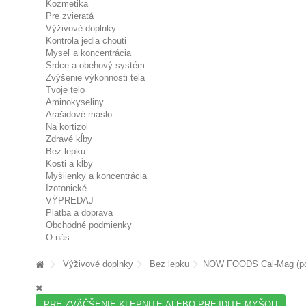
Kozmetika
Pre zvieratá
Výživové doplnky
Kontrola jedla chouti
Myseľ a koncentrácia
Srdce a obehový systém
Zvýšenie výkonnosti tela
Tvoje telo
Aminokyseliny
Arašidové maslo
Na kortizol
Zdravé kĺby
Bez lepku
Kosti a kĺby
Myšlienky a koncentrácia
Izotonické
VÝPREDAJ
Platba a doprava
Obchodné podmienky
O nás
Výživové doplnky
Bez lepku
NOW FOODS Cal-Mag (podp
PRE ZVÄČŠENIE KLEPNITE ALEBO PREJDITE MYŠOU