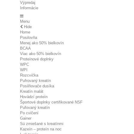
Výpredaj
Informácie
Menu
Hide
Home
Posilovňa
Menej ako 50% bielkovín
BCAA
Viac ako 50% bielkovín
Proteínové doplnky
WPC
WPI
Rozcvička
Pufrovaný kreatín
Posilňovače dusíka
Kreatín malát
Hovädzí proteín
Športové doplnky certifikované NSF
Pufovaný kreatín
Po cvičení
Gainer
Sú zmiešané s kreatínmi
Kazeín – proteín na noc