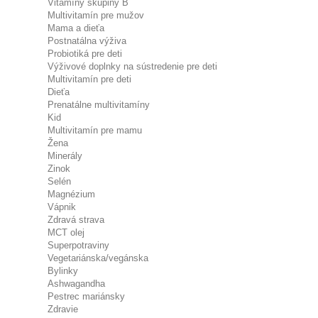
Vitamíny skupiny B
Multivitamín pre mužov
Mama a dieťa
Postnatálna výživa
Probiotiká pre deti
Výživové doplnky na sústredenie pre deti
Multivitamín pre deti
Dieťa
Prenatálne multivitamíny
Kid
Multivitamín pre mamu
Žena
Minerály
Zinok
Selén
Magnézium
Vápnik
Zdravá strava
MCT olej
Superpotraviny
Vegetariánska/vegánska
Bylinky
Ashwagandha
Pestrec mariánsky
Zdravie