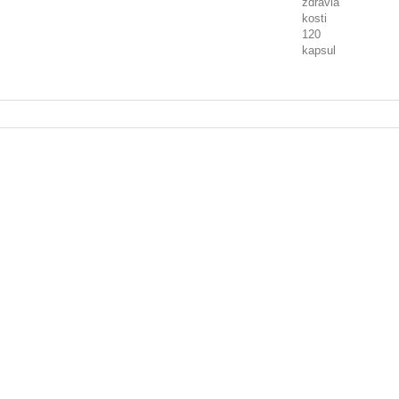
zdravia
kosti
120
kapsul