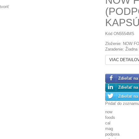
NOW F
voriť
(PODP
KAPSÚ
Kód
ON5554MS
Zloženie: NOW FOO
Zaradenie: Žiadna 
VIAC DETAILO
Zdieľať na
Zdieľať na
Zdieľať na 
Pridať do zoznam
now
foods
cal
mag
podpora