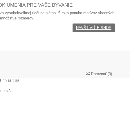
K UMENIA PRE VAŠE BÝVANIE
 vo
vysokokvalitnej tlači na plátno. Široká ponuka motívov vhodných
 množstve rozmerov.
NAVŠTÍVIŤ E-SHOP
Porovnať
(
0
)
Prihlásiť sa
silovňa