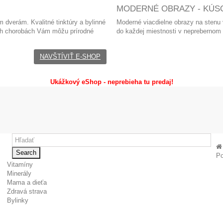
MODERNÉ OBRAZY - KÚSO
 dverám. Kvalitné tinktúry a bylinné
Moderné viacdielne obrazy
na stenu
ých chorobách Vám môžu prírodné
do každej miestnosti v neprebernom
NAVŠTÍVIŤ E-SHOP
Ukážkový eShop - neprebieha tu predaj!
Search
Po
Vitamíny
Minerály
Mama a dieťa
Zdravá strava
Bylinky