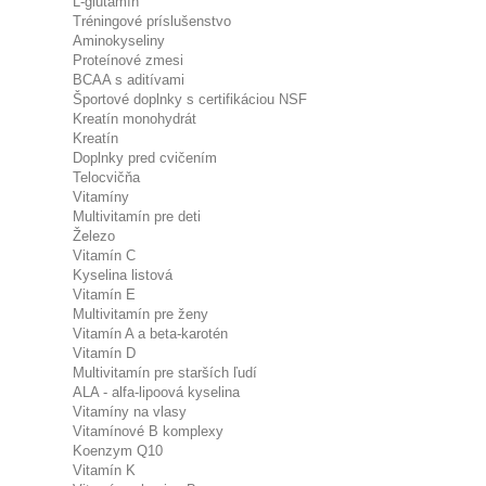
L-glutamín
Tréningové príslušenstvo
Aminokyseliny
Proteínové zmesi
BCAA s aditívami
Športové doplnky s certifikáciou NSF
Kreatín monohydrát
Kreatín
Doplnky pred cvičením
Telocvičňa
Vitamíny
Multivitamín pre deti
Železo
Vitamín C
Kyselina listová
Vitamín E
Multivitamín pre ženy
Vitamín A a beta-karotén
Vitamín D
Multivitamín pre starších ľudí
ALA - alfa-lipoová kyselina
Vitamíny na vlasy
Vitamínové B komplexy
Koenzym Q10
Vitamín K