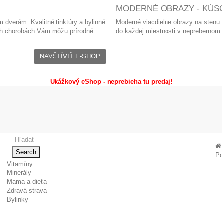
MODERNÉ OBRAZY - KÚSO
 dverám. Kvalitné tinktúry a bylinné
Moderné viacdielne obrazy
na stenu
ých chorobách Vám môžu prírodné
do každej miestnosti v neprebernom
NAVŠTÍVIŤ E-SHOP
Ukážkový eShop - neprebieha tu predaj!
Search
Po
Vitamíny
Minerály
Mama a dieťa
Zdravá strava
Bylinky