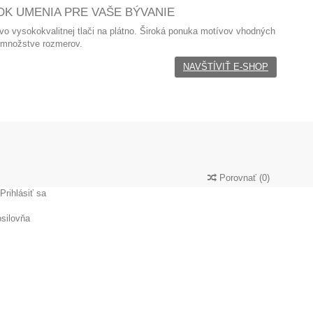
K UMENIA PRE VAŠE BÝVANIE
 vo
vysokokvalitnej tlači na plátno. Široká ponuka motívov vhodných
 množstve rozmerov.
NAVŠTÍVIŤ E-SHOP
Porovnať
(
0
)
Prihlásiť sa
silovňa