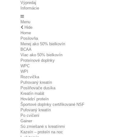
Výpredaj
Informácie
Menu
Hide
Home
Posilovňa
Menej ako 50% bielkovín
BCAA
Viac ako 50% bielkovín
Proteínové doplnky
WPC
WPI
Rozcvička
Pufrovaný kreatín
Posilňovače dusíka
Kreatín malát
Hovädzí proteín
Športové doplnky certifikované NSF
Pufovaný kreatín
Po cvičení
Gainer
Sú zmiešané s kreatínmi
Kazeín – proteín na noc