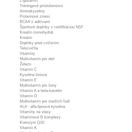
L-glutamín
Tréningové príslušenstvo
Aminokyseliny
Proteínové zmesi
BCAA s aditívami
Športové doplnky s certifikáciou NSF
Kreatín monohydrát
Kreatín
Doplnky pred cvičením
Telocvičňa
Vitamíny
Multivitamín pre deti
Železo
Vitamín C
Kyselina listová
Vitamín E
Multivitamín pre ženy
Vitamín A a beta-karotén
Vitamín D
Multivitamín pre starších ľudí
ALA - alfa-lipoová kyselina
Vitamíny na vlasy
Vitamínové B komplexy
Koenzym Q10
Vitamín K