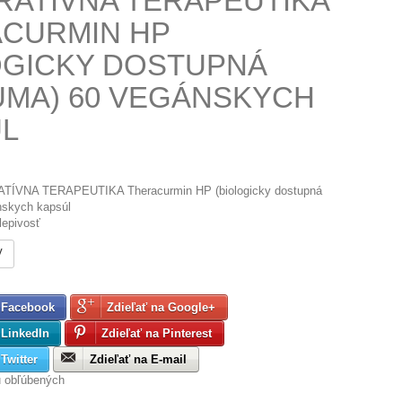
RATÍVNA TERAPEUTIKA
CURMIN HP
OGICKY DOSTUPNÁ
MA) 60 VEGÁNSKYCH
L
ATÍVNA TERAPEUTIKA Theracurmin HP (biologicky dostupná
nskych kapsúl
lepivosť
V
 Facebook
Zdieľať na Google+
 LinkedIn
Zdieľať na Pinterest
Twitter
Zdieľať na E-mail
u obľúbených