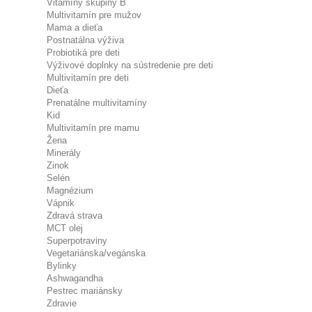
Vitamíny skupiny B
Multivitamín pre mužov
Mama a dieťa
Postnatálna výživa
Probiotiká pre deti
Výživové doplnky na sústredenie pre deti
Multivitamín pre deti
Dieťa
Prenatálne multivitamíny
Kid
Multivitamín pre mamu
Žena
Minerály
Zinok
Selén
Magnézium
Vápnik
Zdravá strava
MCT olej
Superpotraviny
Vegetariánska/vegánska
Bylinky
Ashwagandha
Pestrec mariánsky
Zdravie