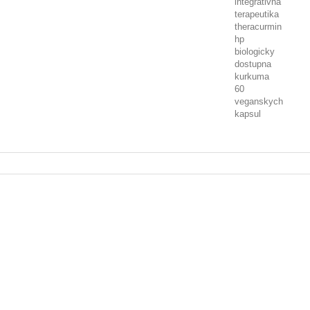
integrativna
terapeutika
theracurmin
hp
biologicky
dostupna
kurkuma
60
veganskych
kapsul