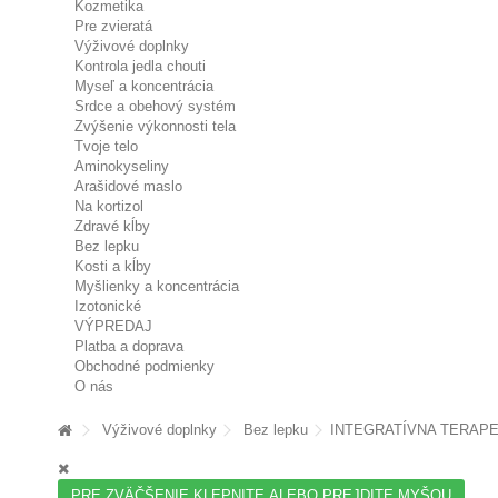
Kozmetika
Pre zvieratá
Výživové doplnky
Kontrola jedla chouti
Myseľ a koncentrácia
Srdce a obehový systém
Zvýšenie výkonnosti tela
Tvoje telo
Aminokyseliny
Arašidové maslo
Na kortizol
Zdravé kĺby
Bez lepku
Kosti a kĺby
Myšlienky a koncentrácia
Izotonické
VÝPREDAJ
Platba a doprava
Obchodné podmienky
O nás
Výživové doplnky
Bez lepku
INTEGRATÍVNA TERAPEUTI
PRE ZVÄČŠENIE KLEPNITE ALEBO PREJDITE MYŠOU