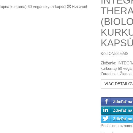
INTEG
Roztvoriť
THERA
(BIOL
KURKU
KAPSÚ
Kód
ON5395MS
Zloženie: INTEGR
kurkuma) 60 vegá
Zaradenie: Žiadna 
VIAC DETAILO
Zdieľať na
Zdieľať na
Zdieľať na 
Pridať do zoznam