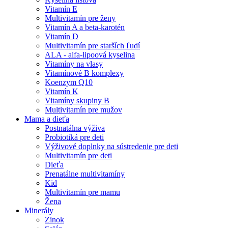
Vitamín E
Multivitamín pre ženy
Vitamín A a beta-karotén
Vitamín D
Multivitamín pre starších ľudí
ALA - alfa-lipoová kyselina
Vitamíny na vlasy
Vitamínové B komplexy
Koenzym Q10
Vitamín K
Vitamíny skupiny B
Multivitamín pre mužov
Mama a dieťa
Postnatálna výživa
Probiotiká pre deti
Výživové doplnky na sústredenie pre deti
Multivitamín pre deti
Dieťa
Prenatálne multivitamíny
Kid
Multivitamín pre mamu
Žena
Minerály
Zinok