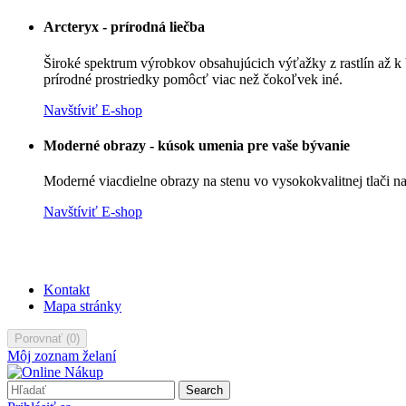
Arcteryx - prírodná liečba
Široké spektrum výrobkov obsahujúcich výťažky z rastlín až k
prírodné prostriedky pomôcť viac než čokoľvek iné.
Navštíviť E-shop
Moderné obrazy - kúsok umenia pre vaše bývanie
Moderné viacdielne obrazy
na stenu vo
vysokokvalitnej tlači 
Navštíviť E-shop
Kontakt
Mapa stránky
Porovnať
(
0
)
Môj zoznam želaní
Search