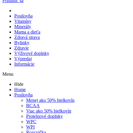
Prihlásiť sa
Posilovňa
Vitamíny
Minerály
Mama a dieťa
Zdravá strava
Bylinky
Zdravie
Výživové doplnky
Výpredaj
Informácie
Menu
Hide
Home
Posilovňa
Menej ako 50% bielkovín
BCAA
Viac ako 50% bielkovín
Proteínové doplnky
WPC
WPI
Rozcvička