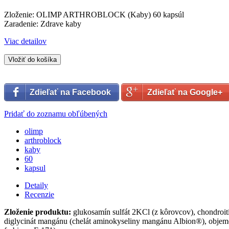
Zloženie: OLIMP ARTHROBLOCK (Kaby) 60 kapsúl
Zaradenie: Zdrave kaby
Viac detailov
Vložiť do košíka
Zdieľať na Facebook
Zdieľať na Google+
Pridať do zoznamu obľúbených
olimp
arthroblock
kaby
60
kapsul
Detaily
Recenzie
Zloženie produktu:
glukosamín sulfát 2KCl (z kôrovcov), chondroitín 
diglycinát mangánu (chelát aminokyseliny mangánu Albion®), objemové 