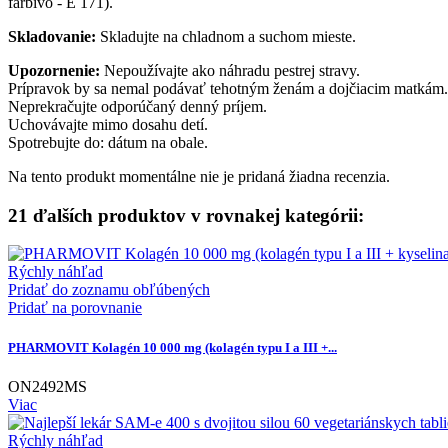
farbivo - E 171).
Skladovanie:
Skladujte na chladnom a suchom mieste.
Upozornenie:
Nepoužívajte ako náhradu pestrej stravy.
Prípravok by sa nemal podávať tehotným ženám a dojčiacim matkám.
Neprekračujte odporúčaný denný príjem.
Uchovávajte mimo dosahu detí.
Spotrebujte do: dátum na obale.
Na tento produkt momentálne nie je pridaná žiadna recenzia.
21 ďalších produktov v rovnakej kategórii:
Rýchly náhľad
Pridať do zoznamu obľúbených
Pridať na porovnanie
PHARMOVIT Kolagén 10 000 mg (kolagén typu I a III +...
ON2492MS
Viac
Rýchly náhľad