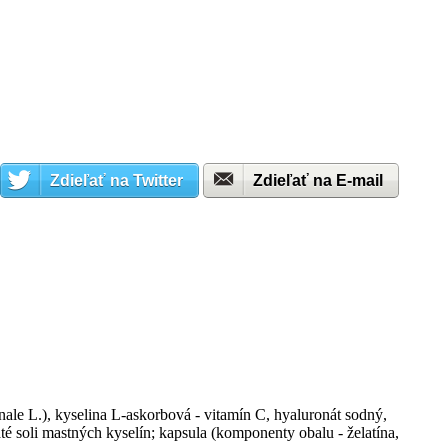
Zdieľať na Twitter
Zdieľať na E-mail
inale L.), kyselina L-askorbová - vitamín C, hyaluronát sodný,
é soli mastných kyselín; kapsula (komponenty obalu - želatína,