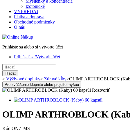
Myšlienky a koncentrácia
Izotonické
VÝPREDAJ
Platba a doprava
Obchodné podmienky
O nás
Prihláste sa alebo si vytvorte účet
Prihlásiť sa/Vytvoriť účet
Hľadať
>
Výživové doplnky
>
Zdravé kĺby
>
OLIMP ARTHROBLOCK (Kaby)
Pre zväčšenie klepnite alebo prejdite myšou
Roztvoriť
OLIMP ARTHROBLOCK (Kaby)
Kód
ON71MS