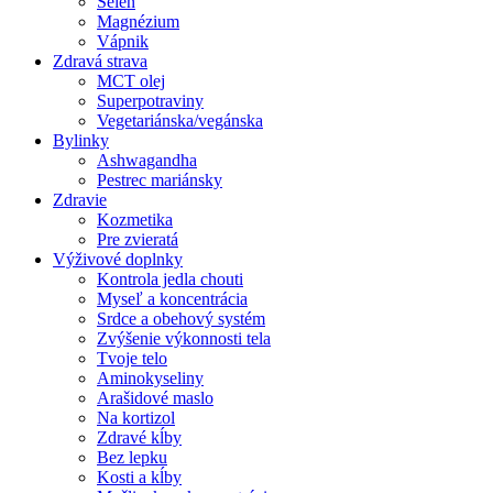
Selén
Magnézium
Vápnik
Zdravá strava
MCT olej
Superpotraviny
Vegetariánska/vegánska
Bylinky
Ashwagandha
Pestrec mariánsky
Zdravie
Kozmetika
Pre zvieratá
Výživové doplnky
Kontrola jedla chouti
Myseľ a koncentrácia
Srdce a obehový systém
Zvýšenie výkonnosti tela
Tvoje telo
Aminokyseliny
Arašidové maslo
Na kortizol
Zdravé kĺby
Bez lepku
Kosti a kĺby