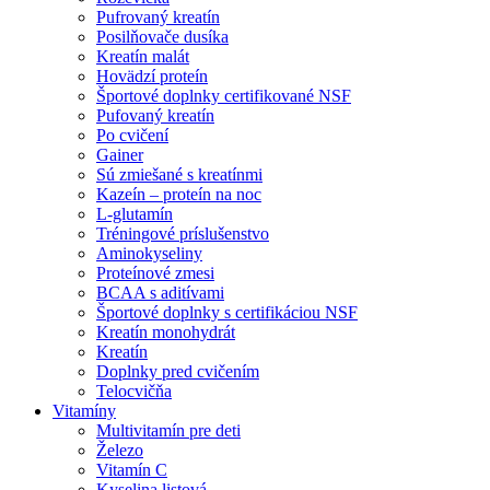
Pufrovaný kreatín
Posilňovače dusíka
Kreatín malát
Hovädzí proteín
Športové doplnky certifikované NSF
Pufovaný kreatín
Po cvičení
Gainer
Sú zmiešané s kreatínmi
Kazeín – proteín na noc
L-glutamín
Tréningové príslušenstvo
Aminokyseliny
Proteínové zmesi
BCAA s aditívami
Športové doplnky s certifikáciou NSF
Kreatín monohydrát
Kreatín
Doplnky pred cvičením
Telocvičňa
Vitamíny
Multivitamín pre deti
Železo
Vitamín C
Kyselina listová