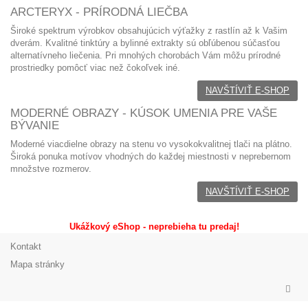
ARCTERYX - PRÍRODNÁ LIEČBA
Široké spektrum výrobkov obsahujúcich výťažky z rastlín až k Vašim
dverám. Kvalitné tinktúry a bylinné extrakty sú obľúbenou súčasťou
alternatívneho liečenia. Pri mnohých chorobách Vám môžu prírodné
prostriedky pomôcť viac než čokoľvek iné.
NAVŠTÍVIŤ E-SHOP
MODERNÉ OBRAZY - KÚSOK UMENIA PRE VAŠE
BÝVANIE
Moderné viacdielne obrazy
na stenu vo
vysokokvalitnej tlači na plátno.
Široká ponuka motívov vhodných do každej miestnosti v neprebernom
množstve rozmerov.
NAVŠTÍVIŤ E-SHOP
Ukážkový eShop - neprebieha tu predaj!
Kontakt
Mapa stránky