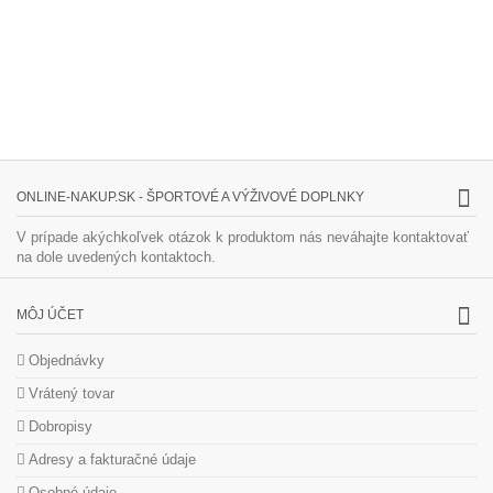
ONLINE-NAKUP.SK - ŠPORTOVÉ A VÝŽIVOVÉ DOPLNKY
V prípade akýchkoľvek otázok k produktom nás neváhajte kontaktovať
na dole uvedených kontaktoch.
MÔJ ÚČET
Objednávky
Vrátený tovar
Dobropisy
Adresy a fakturačné údaje
Osobné údaje