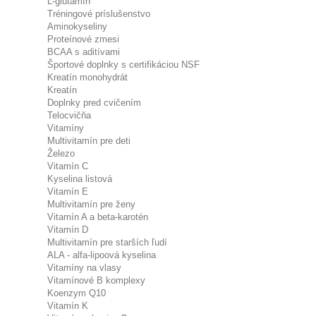
L-glutamín
Tréningové príslušenstvo
Aminokyseliny
Proteínové zmesi
BCAA s aditívami
Športové doplnky s certifikáciou NSF
Kreatín monohydrát
Kreatín
Doplnky pred cvičením
Telocvičňa
Vitamíny
Multivitamín pre deti
Železo
Vitamín C
Kyselina listová
Vitamín E
Multivitamín pre ženy
Vitamín A a beta-karotén
Vitamín D
Multivitamín pre starších ľudí
ALA - alfa-lipoová kyselina
Vitamíny na vlasy
Vitamínové B komplexy
Koenzym Q10
Vitamín K