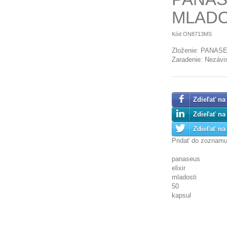
MLADO
Kód
ON8713MS
Zloženie: PANASEU
Zaradenie: Nezávis
Zdieľať na
Zdieľať na
Zdieľať na 
Pridať do zoznam
panaseus
elixir
mladosti
50
kapsul