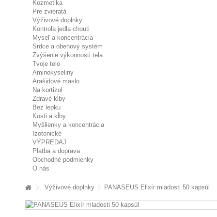
Kozmetika
Pre zvieratá
Výživové doplnky
Kontrola jedla chouti
Myseľ a koncentrácia
Srdce a obehový systém
Zvýšenie výkonnosti tela
Tvoje telo
Aminokyseliny
Arašidové maslo
Na kortizol
Zdravé kĺby
Bez lepku
Kosti a kĺby
Myšlienky a koncentrácia
Izotonické
VÝPREDAJ
Platba a doprava
Obchodné podmienky
O nás
Výživové doplnky
PANASEUS Elixír mladosti 50 kapsúl