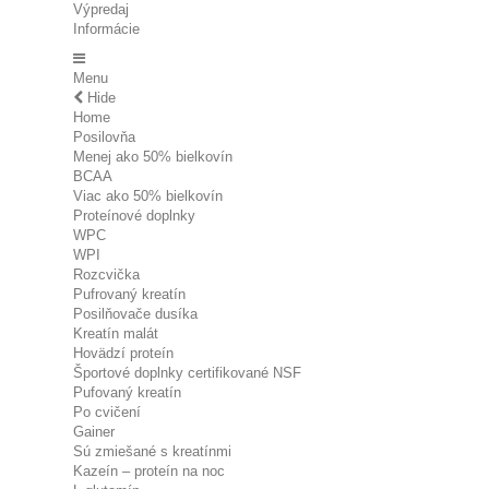
Výpredaj
Informácie
Menu
Hide
Home
Posilovňa
Menej ako 50% bielkovín
BCAA
Viac ako 50% bielkovín
Proteínové doplnky
WPC
WPI
Rozcvička
Pufrovaný kreatín
Posilňovače dusíka
Kreatín malát
Hovädzí proteín
Športové doplnky certifikované NSF
Pufovaný kreatín
Po cvičení
Gainer
Sú zmiešané s kreatínmi
Kazeín – proteín na noc