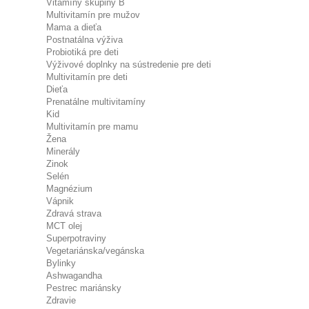
Vitamíny skupiny B
Multivitamín pre mužov
Mama a dieťa
Postnatálna výživa
Probiotiká pre deti
Výživové doplnky na sústredenie pre deti
Multivitamín pre deti
Dieťa
Prenatálne multivitamíny
Kid
Multivitamín pre mamu
Žena
Minerály
Zinok
Selén
Magnézium
Vápnik
Zdravá strava
MCT olej
Superpotraviny
Vegetariánska/vegánska
Bylinky
Ashwagandha
Pestrec mariánsky
Zdravie