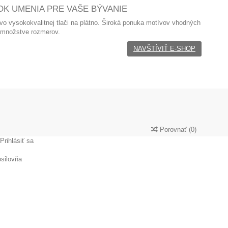
K UMENIA PRE VAŠE BÝVANIE
 vo
vysokokvalitnej tlači na plátno. Široká ponuka motívov vhodných
 množstve rozmerov.
NAVŠTÍVIŤ E-SHOP
Porovnať
(
0
)
Prihlásiť sa
silovňa