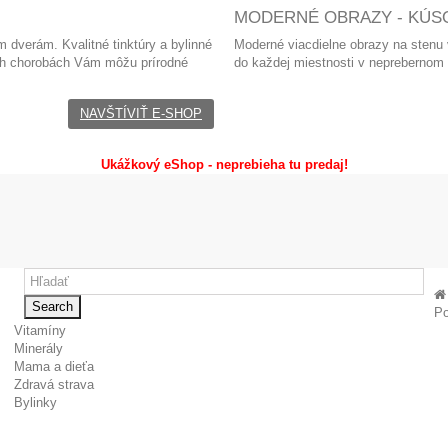
MODERNÉ OBRAZY - KÚSO
 dverám. Kvalitné tinktúry a bylinné
Moderné viacdielne obrazy
na stenu
ých chorobách Vám môžu prírodné
do každej miestnosti v neprebernom
NAVŠTÍVIŤ E-SHOP
Ukážkový eShop - neprebieha tu predaj!
Search
Po
Vitamíny
Minerály
Mama a dieťa
Zdravá strava
Bylinky