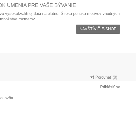
K UMENIA PRE VAŠE BÝVANIE
 vo
vysokokvalitnej tlači na plátno. Široká ponuka motívov vhodných
 množstve rozmerov.
NAVŠTÍVIŤ E-SHOP
Porovnať
(
0
)
Prihlásiť sa
silovňa