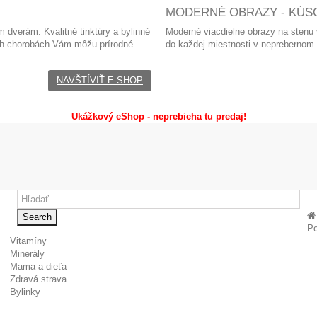
MODERNÉ OBRAZY - KÚSO
 dverám. Kvalitné tinktúry a bylinné
Moderné viacdielne obrazy
na stenu
ých chorobách Vám môžu prírodné
do každej miestnosti v neprebernom
NAVŠTÍVIŤ E-SHOP
Ukážkový eShop - neprebieha tu predaj!
Search
Po
Vitamíny
Minerály
Mama a dieťa
Zdravá strava
Bylinky