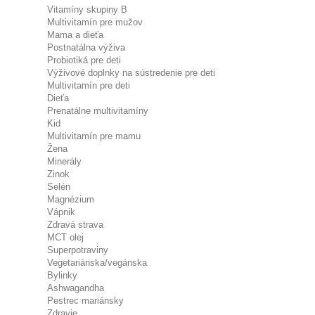
Vitamíny skupiny B
Multivitamín pre mužov
Mama a dieťa
Postnatálna výživa
Probiotiká pre deti
Výživové doplnky na sústredenie pre deti
Multivitamín pre deti
Dieťa
Prenatálne multivitamíny
Kid
Multivitamín pre mamu
Žena
Minerály
Zinok
Selén
Magnézium
Vápnik
Zdravá strava
MCT olej
Superpotraviny
Vegetariánska/vegánska
Bylinky
Ashwagandha
Pestrec mariánsky
Zdravie