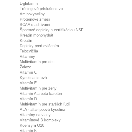
L-glutamín
Tréningové príslušenstvo
Aminokyseliny
Proteínové zmesi
BCAA s aditívami
Športové doplnky s certifikáciou NSF
Kreatín monohydrát
Kreatín
Doplnky pred cvičením
Telocvičňa
Vitamíny
Multivitamín pre deti
Železo
Vitamín C
Kyselina listová
Vitamín E
Multivitamín pre ženy
Vitamín A a beta-karotén
Vitamín D
Multivitamín pre starších ľudí
ALA - alfa-lipoová kyselina
Vitamíny na vlasy
Vitamínové B komplexy
Koenzym Q10
Vitamín K