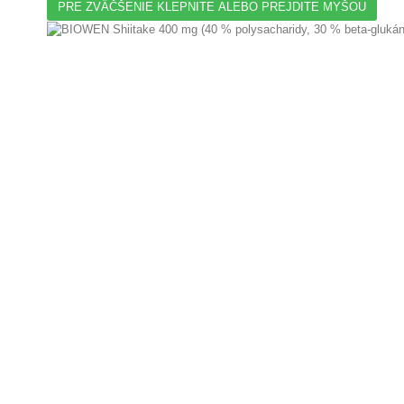
PRE ZVÄČŠENIE KLEPNITE ALEBO PREJDITE MYŠOU