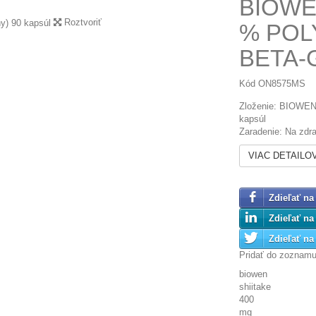
BIOWEN
Roztvoriť
% POL
BETA-
Kód
ON8575MS
Zloženie: BIOWEN 
kapsúl
Zaradenie: Na zdra
VIAC DETAILO
Zdieľať na
Zdieľať na
Zdieľať na 
Pridať do zoznam
biowen
shiitake
400
mg