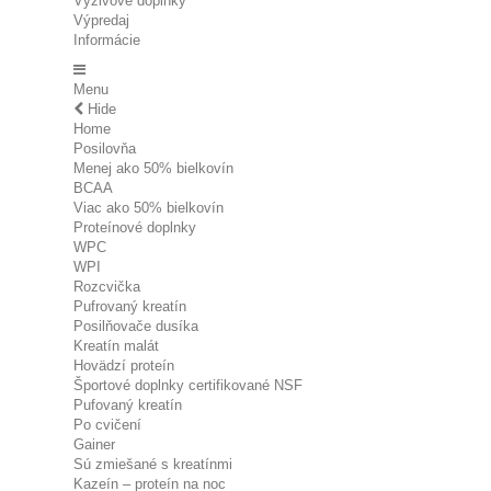
Výživové doplnky
Výpredaj
Informácie
Menu
Hide
Home
Posilovňa
Menej ako 50% bielkovín
BCAA
Viac ako 50% bielkovín
Proteínové doplnky
WPC
WPI
Rozcvička
Pufrovaný kreatín
Posilňovače dusíka
Kreatín malát
Hovädzí proteín
Športové doplnky certifikované NSF
Pufovaný kreatín
Po cvičení
Gainer
Sú zmiešané s kreatínmi
Kazeín – proteín na noc