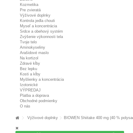
Kozmetika
Pre zvieratá
Výživové doplnky
Kontrola jedla chouti
Myseľ a koncentrácia
Srdce a obehový systém
Zvýšenie výkonnosti tela
Tvoje telo
Aminokyseliny
Arašidové maslo
Na kortizol
Zdravé kĺby
Bez lepku
Kosti a kĺby
Myšlienky a koncentrácia
Izotonické
VÝPREDAJ
Platba a doprava
Obchodné podmienky
O nás
Výživové doplnky
BIOWEN Shiitake 400 mg (40 % polysach