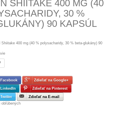
 SHIITAKE 400 MG (40
YSACHARIDY, 30 %
GLUKÁNY) 90 KAPSÚL
Shiitake 400 mg (40 % polysacharidy, 30 % beta-glukány) 90
vie
V
 Facebook
Zdieľať na Google+
 LinkedIn
Zdieľať na Pinterest
Twitter
Zdieľať na E-mail
u obľúbených