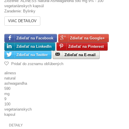
Zloženie: ALINESS Natural Ashwagandha 590 mg 9% - 100
vegetariánskych kapsúl
Zaradenie: Bylinky
VIAC DETAILOV
Zdieľať na Facebook
Zdieľať na Google+
Zdieľať na LinkedIn
Zdieľať na Pinterest
Zdieľať na Twitter
Zdieľať na E-mail
Pridať do zoznamu obľúbených
aliness
natural
ashwagandha
590
mg
9
100
vegetarianskych
kapsul
DETAILY