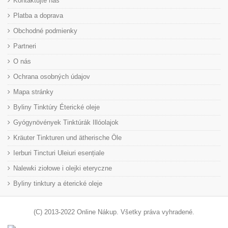
Kontaktujte nás
Platba a doprava
Obchodné podmienky
Partneri
O nás
Ochrana osobných údajov
Mapa stránky
Byliny Tinktúry Éterické oleje
Gyógynövények Tinktúrák Illóolajok
Kräuter Tinkturen und ätherische Öle
Ierburi Tincturi Uleiuri esențiale
Nalewki ziołowe i olejki eteryczne
Byliny tinktury a éterické oleje
(C) 2013-2022 Online Nákup. Všetky práva vyhradené.