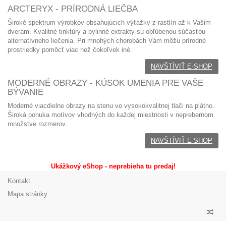
ARCTERYX - PRÍRODNÁ LIEČBA
Široké spektrum výrobkov obsahujúcich výťažky z rastlín až k Vašim
dverám. Kvalitné tinktúry a bylinné extrakty sú obľúbenou súčasťou
alternatívneho liečenia. Pri mnohých chorobách Vám môžu prírodné
prostriedky pomôcť viac než čokoľvek iné.
NAVŠTÍVIŤ E-SHOP
MODERNÉ OBRAZY - KÚSOK UMENIA PRE VAŠE
BÝVANIE
Moderné viacdielne obrazy
na stenu vo
vysokokvalitnej tlači na plátno.
Široká ponuka motívov vhodných do každej miestnosti v neprebernom
množstve rozmerov.
NAVŠTÍVIŤ E-SHOP
Ukážkový eShop - neprebieha tu predaj!
Kontakt
Mapa stránky